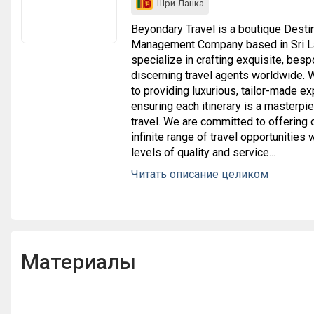
Шри-Ланка
Beyondary Travel is a boutique Desti
Management Company based in Sri L
specialize in crafting exquisite, besp
discerning travel agents worldwide. 
to providing luxurious, tailor-made e
ensuring each itinerary is a masterpie
travel. We are committed to offering o
infinite range of travel opportunities 
levels of quality and service...
Beyondary Travel is a boutique Desti
Читать описание целиком
Management Company based in Sri L
specialize in crafting exquisite, besp
discerning travel agents worldwide. 
to providing luxurious, tailor-made e
ensuring each itinerary is a masterpie
Материалы
travel. We are committed to offering o
infinite range of travel opportunities 
levels of quality and service.