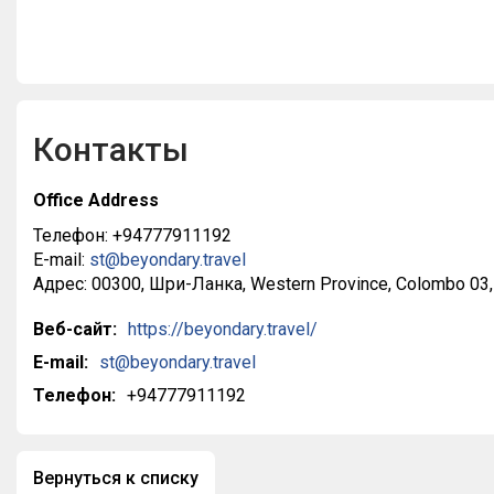
Our dedicated travel experts offer sup
personalized service, designing holi
allow your customers the freedom to 
your time away without worrying about
Similarly, our open-mindedness invite
travelers to explore the abundant won
Контакты
Sri Lanka.
Office Address
Further, with an unlimited range of qu
tours, our mission is to provide respo
Телефон: +94777911192
ecotours with creative, off-the-beate
E-mail:
st@beyondary.travel
destinations at a great value. Beyond
Адрес: 00300, Шри-Ланка, Western Province, Colombo 03,
sustainability, supporting local comm
training and development while promot
Веб-сайт:
https://beyondary.travel/
responsibility.
E-mail:
st@beyondary.travel
Телефон:
+94777911192
Вернуться к списку