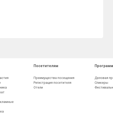
Посетителям
Программ
астия
Преимущества посещения
Деловая п
е
Регистрация посетителя
Спикеры
ника
Отели
Фестивальн
рат
екламные
жка