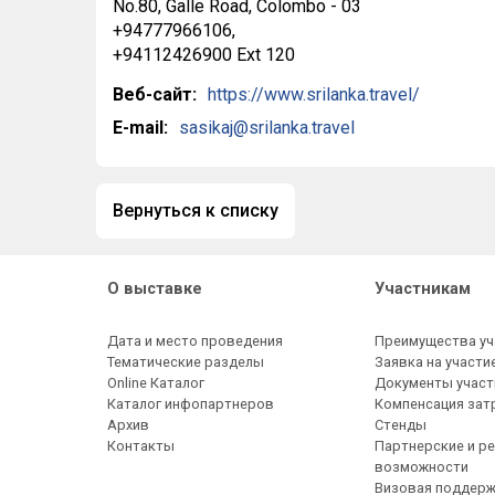
No.80, Galle Road, Colombo - 03
+94777966106,
+94112426900 Ext 120
Веб-сайт:
https://www.srilanka.travel/
E-mail:
sasikaj@srilanka.travel
Вернуться к списку
О выставке
Участникам
Дата и место проведения
Преимущества уч
Тематические разделы
Заявка на участи
Online Каталог
Документы участ
Каталог инфопартнеров
Компенсация зат
Архив
Стенды
Контакты
Партнерские и р
возможности
Визовая поддер